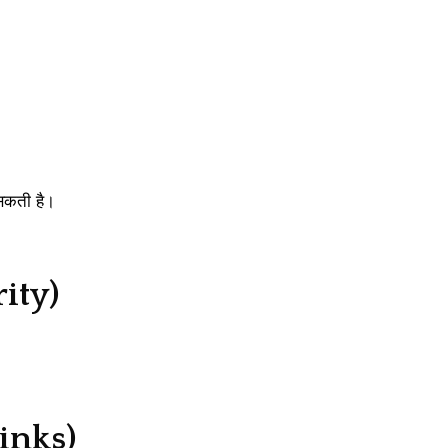
 सकती है।
rity)
Links)