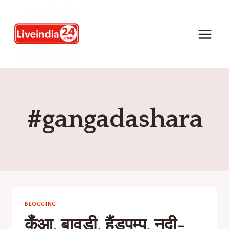
#gangadashara
BLOGGING
कुँआ, बावड़ी, हैंडपम्प, नदी-