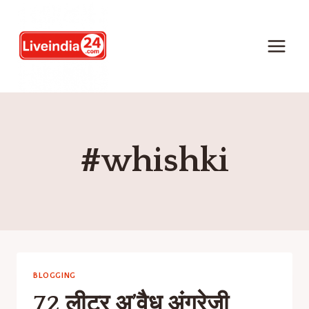
#whishki
BLOGGING
72 लीटर अ’वैध अंग्रेजी