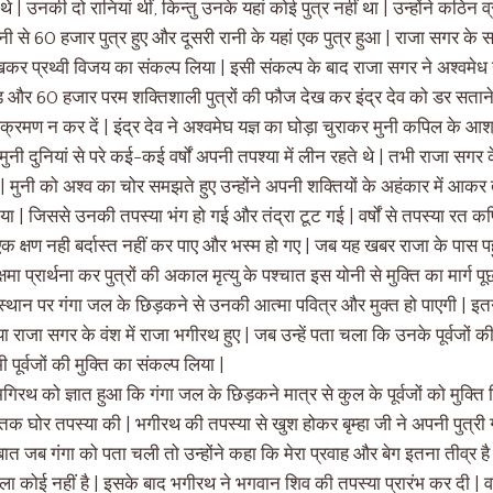
े | उनकी दो रानियां थीं, किन्तु उनके यहां कोई पुत्र नहीं था | उन्होंने कठिन व्
रानी से 60 हजार पुत्र हुए और दूसरी रानी के यहां एक पुत्र हुआ | राजा सगर के 
ेखकर प्रथ्वी विजय का संकल्प लिया | इसी संकल्प के बाद राजा सगर ने अश्वमेध य
ड और 60 हजार परम शक्तिशाली पुत्रों की फौज देख कर इंद्र देव को डर सताने
क्रमण न कर दें | इंद्र देव ने अश्वमेघ यज्ञ का घोड़ा चुराकर मुनी कपिल के आश्
 मुनी दुनियां से परे कई-कई वर्षों अपनी तपश्या में लीन रहते थे | तभी राजा सगर 
चे | मुनी को अश्व का चोर समझते हुए उन्होंने अपनी शक्तियों के अहंकार में आकर
 | जिससे उनकी तपस्या भंग हो गई और तंद्रा टूट गई | वर्षों से तपस्या रत क
 क्षण नही बर्दास्त नहीं कर पाए और भस्म हो गए | जब यह खबर राजा के पास पहु
्षमा प्रार्थना कर पुत्रों की अकाल मृत्यु के पश्चात इस योनी से मुक्ति का मार्ग प
्थान पर गंगा जल के छिड़कने से उनकी आत्मा पवित्र और मुक्त हो पाएगी | इत
 राजा सगर के वंश में राजा भगीरथ हुए | जब उन्हें पता चला कि उनके पूर्वजों की
 पूर्वजों की मुक्ति का संकल्प लिया |
िरथ को ज्ञात हुआ कि गंगा जल के छिड़कने मात्र से कुल के पूर्वजों को मुक्ति
ं तक घोर तपस्या की | भगीरथ की तपस्या से खुश होकर बृम्हा जी ने अपनी पुत्र
बात जब गंगा को पता चली तो उन्होंने कहा कि मेरा प्रवाह और बेग इतना तीव्र है 
वाला कोई नहीं है | इसके बाद भगीरथ ने भगवान शिव की तपस्या प्रारंभ कर दी | वर