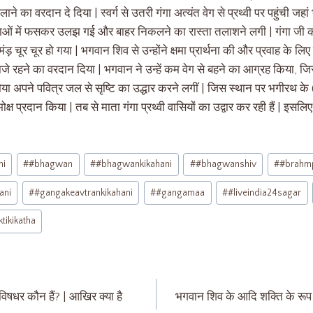
ाने का वरदान दे दिया | स्वर्ग से उतरी गंगा अत्यंत वेग से प्रथ्वी पर पहुंची ज
ाओं में फसकर उलझ गई और बाहर निकलने का रास्ता तलाशने लगी | गंगा जी क
़ चूर चूर हो गया | भगवान शिव से उन्होंने क्षमा प्रार्थना की और प्रवाह के लिए 
राजे रहने का वरदान दिया | भगवान ने उन्हें कम वेग से बहने का आग्रह किया, 
ैया अपने पवित्र जल से सृष्टि का उद्धार करने लगीं | जिस स्थान पर भगीरथ क
मोक्ष प्रदान किया | तब से माता गंगा प्रथ्वी वासियों का उद्वार कर रही हैं | इसलिए
hi
#
#bhagwan
#
#bhagwankikahani
#
#bhagwanshiv
#
#brahmp
ani
#
#gangakeavtrankikahani
#
#gangamaa
#
#liveindia24sagar
tikikatha
 विषधर कौन हैं? | आखिर क्या है
भगवान शिव के आदि शक्ति के रूप स