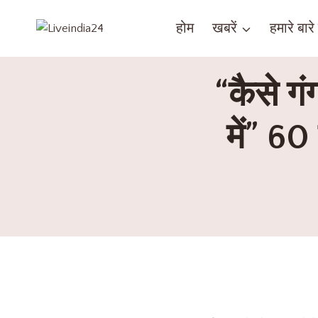
होम
खबरें
हमारे बारे म
“कैसे ग
में” 60