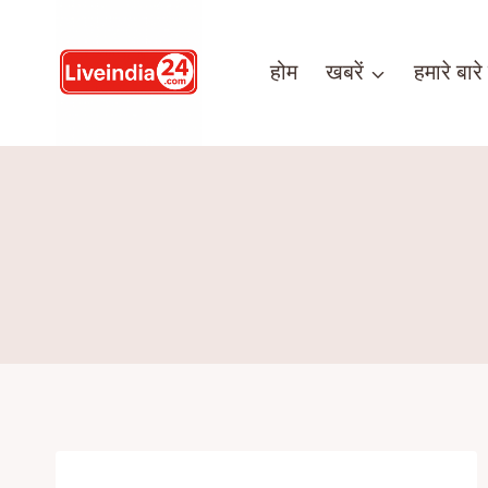
होम
खबरें
हमारे बारे म