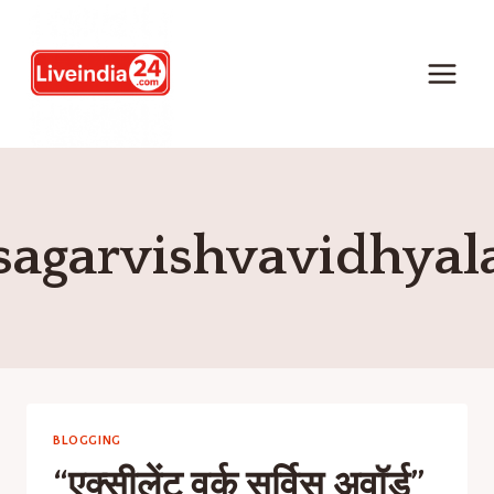
sagarvishvavidhyal
BLOGGING
“एक्सीलेंट वर्क सर्विस अवॉर्ड”