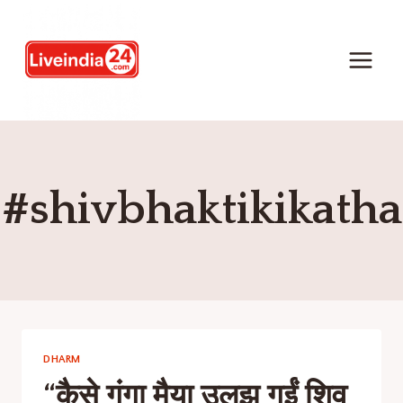
#shivbhaktikikatha
DHARM
“कैसे गंगा मैया उलझ गईं शिव