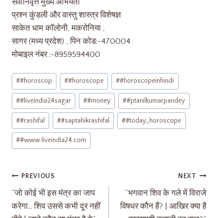
सेवानिवृत्त मुख्य अभियंता
प्रश्न कुंडली और वास्तु शास्त्र विशेषज्ञ
साकेत धाम कॉलोनी, मकरोनिया ,
सागर (मध्य प्रदेश) , पिन कोड:-470004
मोबाइल नंबर :-8959594400
#
#horoscop
#
#horoscope
#
#horoscopeinhindi
#
#liveindia24sagar
#
#money
#
#ptanilkumarpandey
#
#rashifal
#
#saptahikrashifal
#
#today_horoscope
#
#www.liveindia24.com
PREVIOUS
NEXT
“जो कोई भी इस मंत्र का जाप
“भगवान शिव के गले में विराजे
करेगा… शिव उससे कभी दूर नहीं
विषधर कौन हैं? | आखिर क्या है