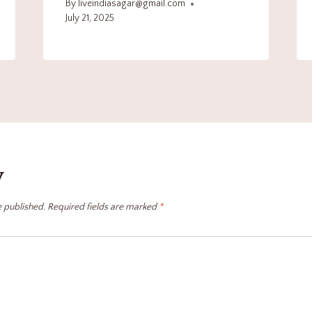
By
liveindiasagar@gmail.com
July 21, 2025
y
e published.
Required fields are marked
*