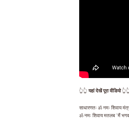
👆👆
यहां देखें पूरा वीडियो
👆
साधारणतः ॐ नमः शिवाय मंत्र
ॐ नमः शिवाय मतलब “मैं भगव