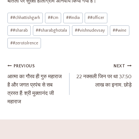
बोतलों पर सुरक्षा होलोग्राम अनिवार्य किया गया है।
#
#chhattishgarh
#
#cm
#
#india
#
#officer
#
#sharab
#
#sharabghotala
#
#vishnudevsay
#
#wine
#
#zerotolrence
PREVIOUS
NEXT
आत्मा का गौरव ही गुरु महाराज
22 नक्सली जिन पर था 37.50
है और जगत प्रपंच से सब
लाख का इनाम, छोड़े
त्रस्त हैं: श्री मुक्तानंद जी
महाराज