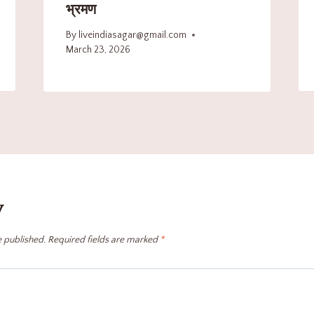
भ्रमण
By
liveindiasagar@gmail.com
March 23, 2026
y
e published.
Required fields are marked
*