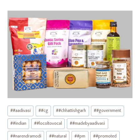
#
#aadivasi
#
#cg
#
#chhattishgarh
#
#government
#
#indian
#
#locoltovocal
#
#madebyaadivasi
#
#narendramodi
#
#natural
#
#pm
#
#promoted