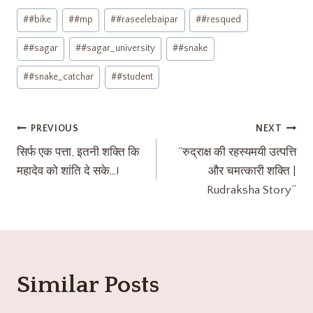
#
#bike
#
#mp
#
#raseelebaipar
#
#resqued
#
#sagar
#
#sagar_university
#
#snake
#
#snake_catchar
#
#student
PREVIOUS
NEXT
सिर्फ एक पत्ता, इतनी शक्ति कि
“रुद्राक्ष की रहस्यमयी उत्पत्ति
महादेव को शांति दे सके…!
और चमत्कारी शक्ति |
Rudraksha Story”
Similar Posts