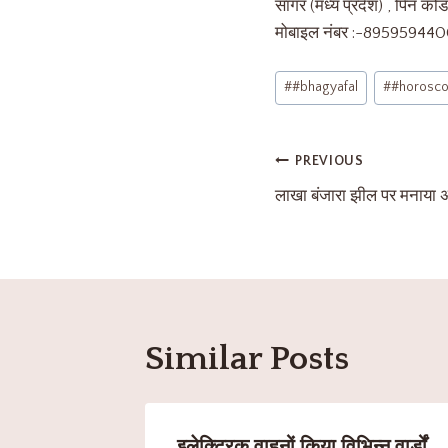
सागर (मध्य प्रदेश) , पिन 
मोबाइल नंबर :-89595944
#
#bhagyafal
#
#horosc
PREVIOUS
लाखा बंजारा झील पर मनाया अंत
Similar Posts
इलेक्ट्रिक वाहनों किया विभिन्न वार्डों