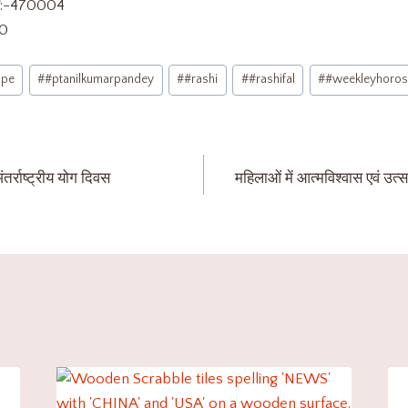
कोड:-470004
00
ope
#
#ptanilkumarpandey
#
#rashi
#
#rashifal
#
#weekleyhoro
र्राष्ट्रीय योग दिवस
महिलाओं में आत्मविश्वास एवं उत्सा