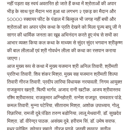
नहीं पड़ता वह स्वयं अवतरित हो जाते हैं कथा में श्रोताओं की अपार
भीड़ के साथ पूरा मैदान भरा हुआ था लगभग २ एकड़ का मैदान और
50000 स्क्वायर फीट के पंडाल में बिल्कुल भी जगह नहीं बची और
श्रोताओं का अपार प्रेम कथा के प्रति देखने को मिला पूज्य बापू जी ने
सागर की धार्मिक जनता का खूब अभिनंदन करते हुए मंच से सभी का
आभार व्यक्त किया कल कथा के माध्यम से सुंदर सुंदर भगवान श्रीकृष्ण
की बाल लीलाओं एवं श्री गोवर्धन लीला की कथा का रसपान कराया
जाएगा।
आज मुख्य रूप से कथा में मुख्य यजमान श्री अनिल तिवारी, श्रीमती
प्रतिभा तिवारी, शिव शंकर मिश्रा, मुख्य सह यजमान श्रीमती शिल्पा
तिवारी नीरज तिवारी, प्रदीप लारिया विधायक नरयावली, निगम आयुक्त
राजकुमार खत्री, षिल्पी भार्गव, अजाद रानी खटीक, अजय श्रीवास्तव
रश्मि श्रीवास्तव, राजकुमार अग्निहोत्री, रत्नेश राजपूत, रामवतार पांडे,
कमल तिवारी, मुन्ना पटेरिया, सीताराम मिश्रा, अशोक उपाध्याय, गोलू
रिछारिया, रामजी दुबे,पंडित तरुण बडोनिया, लालू मेथवानी, डाॅ. सुखदेव
मिश्रा, डाॅ. वीरेन्द्र पाठक, असंख्य दुबे, हरीराम सिं, डाॅ. उमेष सराफ,
मधुर पुरोहित, सुरेन्द्र सुहाने, नीरज पाण्डे, जस्सी सरदार, सुनील