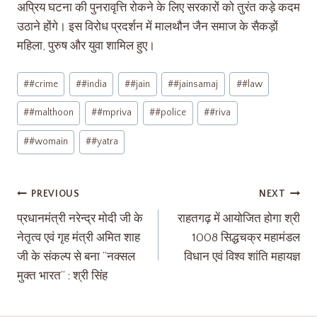
अप्रिय घटना की पुनरावृत्ति रोकने के लिए सरकारों को तुरंत कड़े कदम
उठाने होंगे। इस विरोध प्रदर्शन में मालथौन जैन समाज के सैकड़ों
महिला, पुरुष और युवा शामिल हुए।
#
#crime
#
#india
#
#jain
#
#jainsamaj
#
#law
#
#malthoon
#
#mpriva
#
#police
#
#riva
#
#womain
#
#yatra
PREVIOUS
NEXT
प्रधानमंत्री नरेन्द्र मोदी जी के
राहतगढ़ में आयोजित होगा श्री
नेतृत्व एवं गृह मंत्री अमित शाह
1008 सिद्धचक्र महामंडल
जी के संकल्प से बना ‘‘नक्सल
विधान एवं विश्व शांति महायज्ञ
मुक्त भारत‘‘ : श्री सिंह