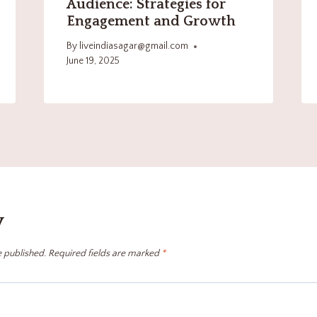
Audience: Strategies for
Engagement and Growth
By
liveindiasagar@gmail.com
June 19, 2025
y
e published.
Required fields are marked
*