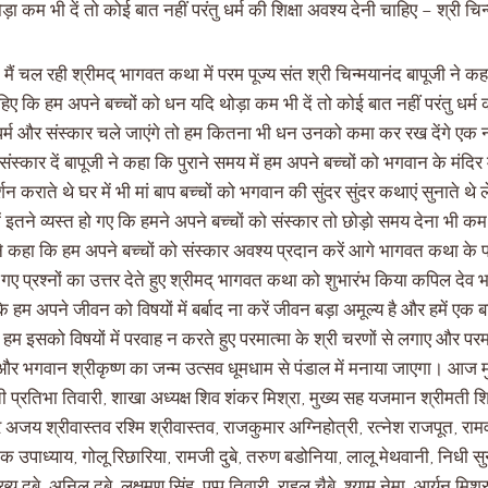
 कम भी दें तो कोई बात नहीं परंतु धर्म की शिक्षा अवश्य देनी चाहिए – श्री चिन्
 मैं चल रही श्रीमद् भागवत कथा में परम पूज्य संत श्री चिन्मयानंद बापूजी ने क
चाहिए कि हम अपने बच्चों को धन यदि थोड़ा कम भी दें तो कोई बात नहीं परंतु धर्म 
से धर्म और संस्कार चले जाएंगे तो हम कितना भी धन उनको कमा कर रख देंगे ए
ं संस्कार दें बापूजी ने कहा कि पुराने समय में हम अपने बच्चों को भगवान के मंदिर
न कराते थे घर में भी मां बाप बच्चों को भगवान की सुंदर सुंदर कथाएं सुनाते
ं इतने व्यस्त हो गए कि हमने अपने बच्चों को संस्कार तो छोड़ो समय देना भी
 ने कहा कि हम अपने बच्चों को संस्कार अवश्य प्रदान करें आगे भागवत कथा के प
ूछे गए प्रश्नों का उत्तर देते हुए श्रीमद् भागवत कथा को शुभारंभ किया कपिल दे
 कि हम अपने जीवन को विषयों में बर्बाद ना करें जीवन बड़ा अमूल्य है और हमें एक ब
हम इसको विषयों में परवाह न करते हुए परमात्मा के श्री चरणों से लगाए और पर
और भगवान श्रीकृष्ण का जन्म उत्सव धूमधाम से पंडाल में मनाया जाएगा। आज मुख
प्रतिभा तिवारी, शाखा अध्यक्ष शिव शंकर मिश्रा, मुख्य सह यजमान श्रीमती श
अजय श्रीवास्तव रश्मि श्रीवास्तव, राजकुमार अग्निहोत्री, रत्नेश राजपूत, रामव
क उपाध्याय, गोलू रिछारिया, रामजी दुबे, तरुण बडोनिया, लालू मेथवानी, निधी सु
्य दुबे, अनिल दुबे, लक्षमण सिंह, पप्पू तिवारी, राहुल चैबे, श्याम नेमा, आर्यन म