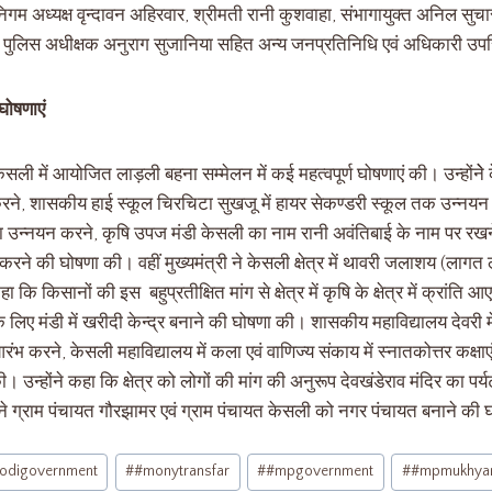
निगम अध्यक्ष वृन्दावन अहिरवार, श्रीमती रानी कुशवाहा, संभागायुक्त अनिल स
ल पुलिस अधीक्षक अनुराग सुजानिया सहित अन्य जनप्रतिनिधि एवं अधिकारी उपस
 घोषणाएं
केसली में आयोजित लाड़ली बहना सम्मेलन में कई महत्वपूर्ण घोषणाएं की। उन्होंनेे 
 करने, शासकीय हाई स्कूल चिरचिटा सुखजू में हायर सेकण्डरी स्कूल तक उन्नय
का उन्नयन करने, कृषि उपज मंडी केसली का नाम रानी अवंतिबाई के नाम पर रखने, 
करने की घोषणा की। वहीं मुख्यमंत्री ने केसली क्षेत्र में थावरी जलाशय (ला
 किसानों की इस बहुप्रतीक्षित मांग से क्षेत्र में कृषि के क्षेत्र में क्रांति आएगी
लिए मंडी में खरीदी केन्द्र बनाने की घोषणा की। शासकीय महाविद्यालय देवरी म
ंभ करने, केसली महाविद्यालय में कला एवं वाणिज्य संकाय में स्नातकोत्तर कक्षाए
 उन्होंने कहा कि क्षेत्र को लोगों की मांग की अनुरूप देवखंडेराव मंदिर का पर्
ी ने ग्राम पंचायत गौरझामर एवं ग्राम पंचायत केसली को नगर पंचायत बनाने क
odigovernment
#
#monytransfar
#
#mpgovernment
#
#mpmukhyam