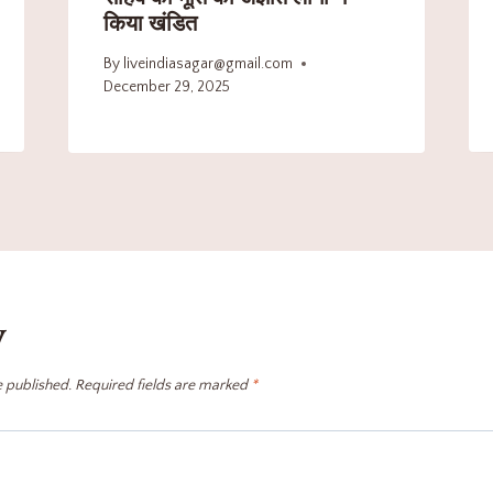
किया खंडित
By
liveindiasagar@gmail.com
December 29, 2025
y
e published.
Required fields are marked
*